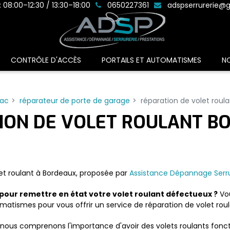
: 08:00–12:30 / 13:30–18:00
0650227361
adspserrurerie@
CONTRÔLE D'ACCÈS
PORTAILS ET AUTOMATISMES
N
rac
réparateur de porte de garage
réparation de volet roul
ION DE VOLET ROULANT B
let roulant à Bordeaux, proposée par
Assistance Dépannage Serru
 pour remettre en état votre volet roulant défectueux ?
Vou
omatismes pour vous offrir un service de réparation de volet roul
ous comprenons l'importance d'avoir des volets roulants fonctio