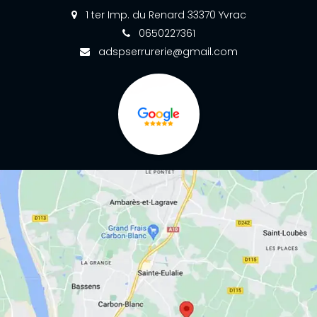
1 ter Imp. du Renard 33370 Yvrac
0650227361
adspserrurerie@gmail.com