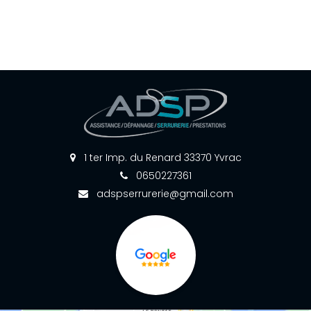
1 ter Imp. du Renard 33370 Yvrac
0650227361
adspserrurerie@gmail.com