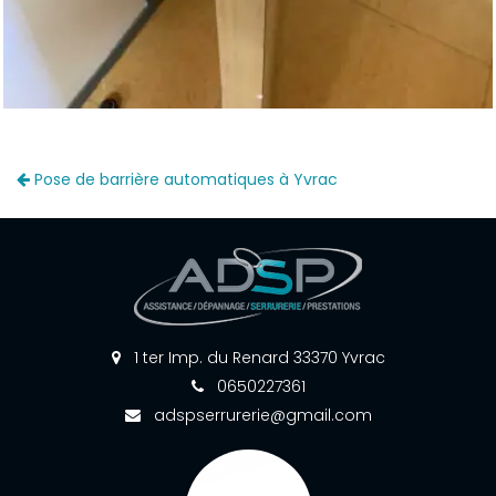
Pose de barrière automatiques à Yvrac
1 ter Imp. du Renard 33370 Yvrac
0650227361
adspserrurerie@gmail.com