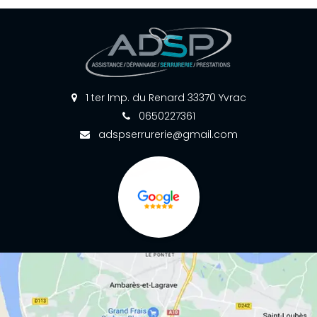
1 ter Imp. du Renard 33370 Yvrac
0650227361
adspserrurerie@gmail.com