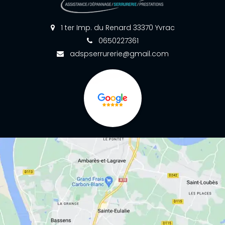
1 ter Imp. du Renard 33370 Yvrac
0650227361
adspserrurerie@gmail.com