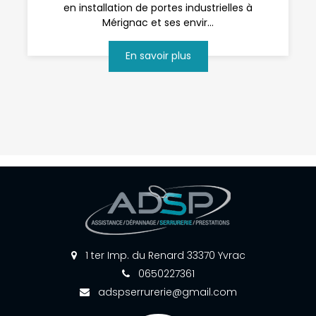
en installation de portes industrielles à
Mérignac et ses envir...
En savoir plus
1 ter Imp. du Renard 33370 Yvrac
0650227361
adspserrurerie@gmail.com