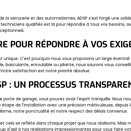
e la serrurerie et des automatismes, ADSP s'est forgé une solid
echniciens qualifiés est là pour répondre à tous vos besoins, av
xceptionnels.
RE POUR RÉPONDRE À VOS EXIG
unique. C'est pourquoi nous vous proposons un large éventail d
, basculante, enroulable ou pliante, nous saurons vous conseille
otre satisfaction est notre priorité absolue.
DSP : UN PROCESSUS TRANSPARE
 porte de garage, vous pouvez avoir l'esprit tranquille. Nous no
étape de l'installation avec une précision méticuleuse, depuis la
lisme, notre ponctualité et notre respect des délais convenus.
 cela se reflète dans chaque projet que nous réalisons. Mais n
oup d'œil à nos réalisations impressionnantes pour vous faire vot