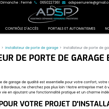
Dimanche : Fermé
0650227361
adspserrurerie@gmail.
CONTRÔLE D'ACCÈS
PORTAILS ET AUTOMATISMES
N
c
installateur de porte de garage
installateur de porte de g
EUR DE PORTE DE GARAGE
e garage de qualité est essentielle pour votre confort, votre sé
à Bordeaux, ne cherchez pas plus loin ! Notre entreprise met à 
 vie en ajoutant une fonctionnalité pratique et un charme indén
POUR VOTRE PROJET D'INSTALL