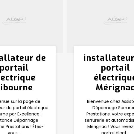
allateur de
installateu
portail
portail
lectrique
électriqu
Libourne
Mérigna
enue sur la page de
Bienvenue chez Assis
teur de portail électrique
Dépannage Serrurer
urne par Excellence :
Prestations, votre expe
stance Dépannage
serrurerie et automati
rie Prestations ! Êtes-
Mérignac ! Vous rêvez
vous...
portail élect...