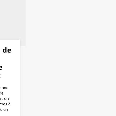
r de
e
c
tance
ie
rt en
smes à
 d'un