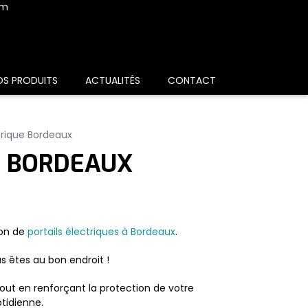
om
OS PRODUITS
ACTUALITÉS
CONTACT
ctrique Bordeaux
E BORDEAUX
ion de
portails électriques à Bordeaux
.
s êtes au bon endroit !
 tout en renforçant la protection de votre
tidienne.