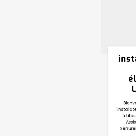
inst
é
Bienv
l'installa
à Libo
Assi
Serrure