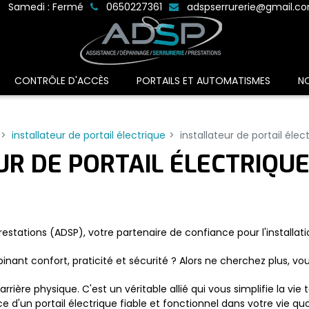
Samedi : Fermé
0650227361
adspserrurerie@gmail.c
CONTRÔLE D'ACCÈS
PORTAILS ET AUTOMATISMES
N
installateur de portail électrique
installateur de portail éle
UR DE PORTAIL ÉLECTRIQU
stations (ADSP), votre partenaire de confiance pour l'installat
nant confort, praticité et sécurité ? Alors ne cherchez plus, vou
rrière physique. C'est un véritable allié qui vous simplifie la vie
d'un portail électrique fiable et fonctionnel dans votre vie quo