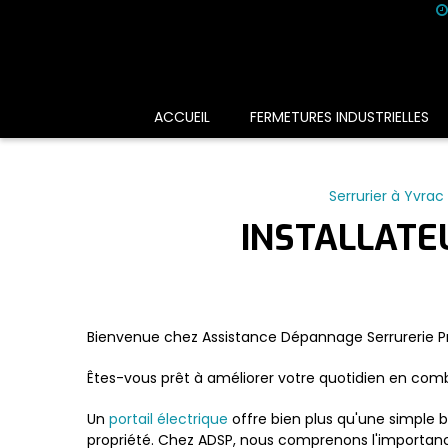
Panneau de gestion des cookies
ACCUEIL
FERMETURES INDUSTRIELLES
Serrurier à Yvrac
INSTALLATE
Bienvenue chez Assistance Dépannage Serrurerie Pre
Êtes-vous prêt à améliorer votre quotidien en combi
Un
portail électrique
offre bien plus qu'une simple ba
propriété. Chez ADSP, nous comprenons l'importance 