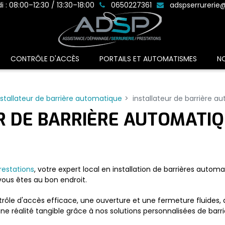
 : 08:00–12:30 / 13:30–18:00
0650227361
adspserrurerie
CONTRÔLE D'ACCÈS
PORTAILS ET AUTOMATISMES
N
nstallateur de barrière automatique
installateur de barrière a
R DE BARRIÈRE AUTOMATIQ
restations
, votre expert local en installation de barrières autom
 vous êtes au bon endroit.
ôle d'accès efficace, une ouverture et une fermeture fluides, a
e réalité tangible grâce à nos solutions personnalisées de barr