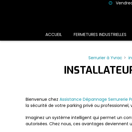
Panneau de gestion des cookies
Vendredi
ACCUEIL
FERMETURES INDUSTRIELLES
Serrurier à Yvrac
i
INSTALLATEU
Bienvenue chez
Assistance Dépannage Serrurerie P
la sécurité de votre parking privé ou professionnel,
Imaginez un système intelligent qui permet un contr
autorisées. Chez nous, ces avantages deviennent un