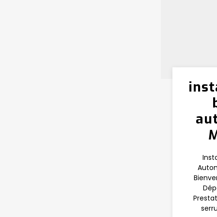
inst
au
M
Inst
Autom
Bienve
Dép
Prestat
serr