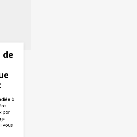
r de
ue
x
édiée à
ère
x par
age
Si vous