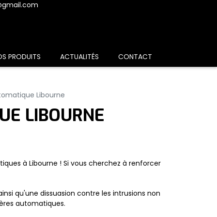
@gmail.com
OS PRODUITS
ACTUALITÉS
CONTACT
utomatique Libourne
UE LIBOURNE
atiques à Libourne ! Si vous cherchez à renforcer
insi qu'une dissuasion contre les intrusions non
ières automatiques.