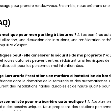
age pour prendre rendez-vous. Ensemble, nous créerons une so
AQ)
utomatique pour mon parking à Libourne ?
A: Les barrières au
lisation, une dissuasion des intrusions, une amélioration esthéti
uillité d'esprit.
iques peut-elle améliorer la sécurité de ma propriété ?
A: 
 véhicules autorisés peuvent entrer, réduisant ainsi les risques de
 dissuasif pour les personnes mal intentionnées.
ge Serrurerie Prestations en matière d'installation de bar
érience dans le domaine de la serrurerie et des automatismes. L
ssurent des installations fiables, durables et de haute qualité p
 personnalisée pour ma barrière automatique ?
A: Absolument
 a des besoins uniques. Nous proposons des solutions personna