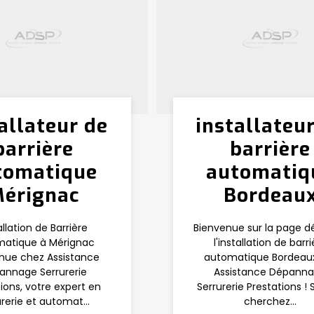
allateur de
installateu
barrière
barrière
tomatique
automatiq
érignac
Bordeau
allation de Barrière
Bienvenue sur la page d
atique à Mérignac
l'installation de barri
nue chez Assistance
automatique Bordeau
annage Serrurerie
Assistance Dépann
ions, votre expert en
Serrurerie Prestations ! 
urerie et automat...
cherchez...